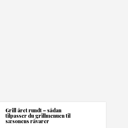
Grill året rundt – sådan
tilpasser du grillmenuen til
sæsonens råvarer