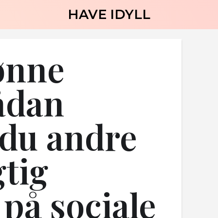
HAVE IDYLL
ønne
ådan
 du andre
gtig
på sociale