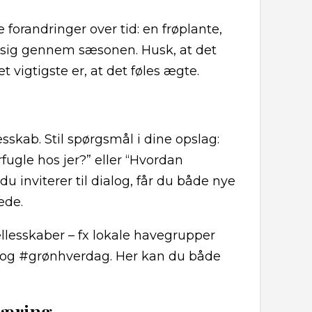
e forandringer over tid: en frøplante,
er sig gennem sæsonen. Husk, at det
t vigtigste er, at det føles ægte.
kab. Stil spørgsmål i dine opslag:
fugle hos jer?” eller “Hvordan
 inviterer til dialog, får du både nye
ede.
llesskaber – fx lokale havegrupper
 og #grønhverdag. Her kan du både
læring