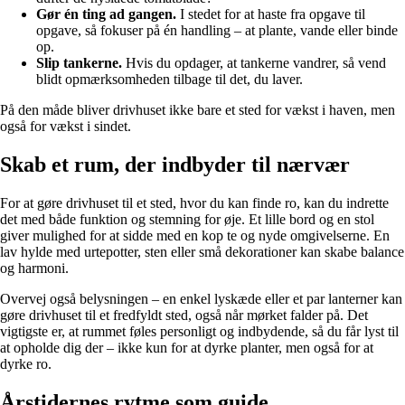
Gør én ting ad gangen.
I stedet for at haste fra opgave til
opgave, så fokuser på én handling – at plante, vande eller binde
op.
Slip tankerne.
Hvis du opdager, at tankerne vandrer, så vend
blidt opmærksomheden tilbage til det, du laver.
På den måde bliver drivhuset ikke bare et sted for vækst i haven, men
også for vækst i sindet.
Skab et rum, der indbyder til nærvær
For at gøre drivhuset til et sted, hvor du kan finde ro, kan du indrette
det med både funktion og stemning for øje. Et lille bord og en stol
giver mulighed for at sidde med en kop te og nyde omgivelserne. En
lav hylde med urtepotter, sten eller små dekorationer kan skabe balance
og harmoni.
Overvej også belysningen – en enkel lyskæde eller et par lanterner kan
gøre drivhuset til et fredfyldt sted, også når mørket falder på. Det
vigtigste er, at rummet føles personligt og indbydende, så du får lyst til
at opholde dig der – ikke kun for at dyrke planter, men også for at
dyrke ro.
Årstidernes rytme som guide