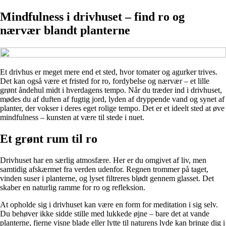
Mindfulness i drivhuset – find ro og
nærvær blandt planterne
Et drivhus er meget mere end et sted, hvor tomater og agurker trives.
Det kan også være et fristed for ro, fordybelse og nærvær – et lille
grønt åndehul midt i hverdagens tempo. Når du træder ind i drivhuset,
mødes du af duften af fugtig jord, lyden af dryppende vand og synet af
planter, der vokser i deres eget rolige tempo. Det er et ideelt sted at øve
mindfulness – kunsten at være til stede i nuet.
Et grønt rum til ro
Drivhuset har en særlig atmosfære. Her er du omgivet af liv, men
samtidig afskærmet fra verden udenfor. Regnen trommer på taget,
vinden suser i planterne, og lyset filtreres blødt gennem glasset. Det
skaber en naturlig ramme for ro og refleksion.
At opholde sig i drivhuset kan være en form for meditation i sig selv.
Du behøver ikke sidde stille med lukkede øjne – bare det at vande
planterne, fjerne visne blade eller lytte til naturens lyde kan bringe dig i