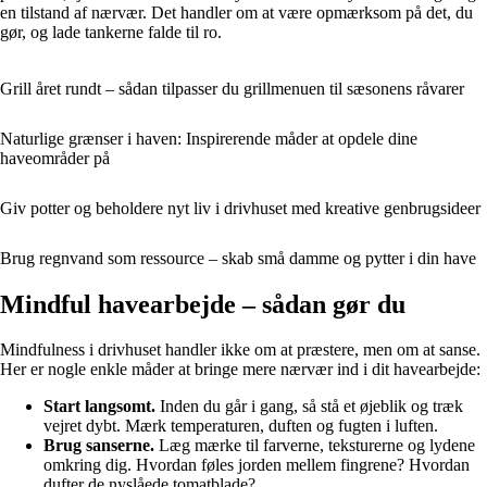
en tilstand af nærvær. Det handler om at være opmærksom på det, du
gør, og lade tankerne falde til ro.
Grill året rundt – sådan tilpasser du grillmenuen til sæsonens råvarer
Naturlige grænser i haven: Inspirerende måder at opdele dine
haveområder på
Giv potter og beholdere nyt liv i drivhuset med kreative genbrugsideer
Brug regnvand som ressource – skab små damme og pytter i din have
Mindful havearbejde – sådan gør du
Mindfulness i drivhuset handler ikke om at præstere, men om at sanse.
Her er nogle enkle måder at bringe mere nærvær ind i dit havearbejde:
Start langsomt.
Inden du går i gang, så stå et øjeblik og træk
vejret dybt. Mærk temperaturen, duften og fugten i luften.
Brug sanserne.
Læg mærke til farverne, teksturerne og lydene
omkring dig. Hvordan føles jorden mellem fingrene? Hvordan
dufter de nyslåede tomatblade?