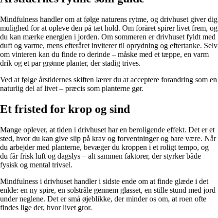
Mindfulness handler om at følge naturens rytme, og drivhuset giver dig
mulighed for at opleve den på tæt hold. Om foråret spirer livet frem, og
du kan mærke energien i jorden. Om sommeren er drivhuset fyldt med
duft og varme, mens efteråret inviterer til oprydning og eftertanke. Selv
om vinteren kan du finde ro derinde – måske med et tæppe, en varm
drik og et par grønne planter, der stadig trives.
Ved at følge årstidernes skiften lærer du at acceptere forandring som en
naturlig del af livet – præcis som planterne gør.
Et fristed for krop og sind
Mange oplever, at tiden i drivhuset har en beroligende effekt. Det er et
sted, hvor du kan give slip på krav og forventninger og bare være. Når
du arbejder med planterne, bevæger du kroppen i et roligt tempo, og
du får frisk luft og dagslys – alt sammen faktorer, der styrker både
fysisk og mental trivsel.
Mindfulness i drivhuset handler i sidste ende om at finde glæde i det
enkle: en ny spire, en solstråle gennem glasset, en stille stund med jord
under neglene. Det er små øjeblikke, der minder os om, at roen ofte
findes lige der, hvor livet gror.