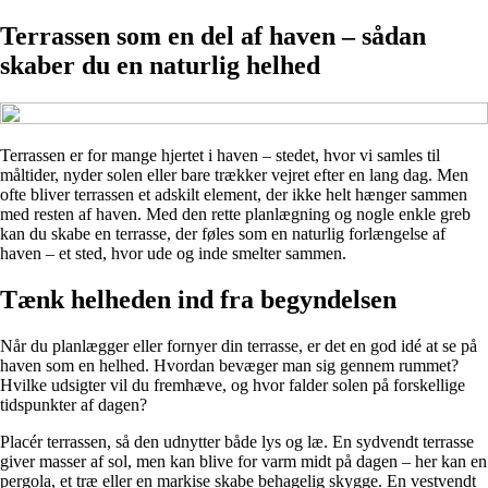
Terrassen som en del af haven – sådan
skaber du en naturlig helhed
Terrassen er for mange hjertet i haven – stedet, hvor vi samles til
måltider, nyder solen eller bare trækker vejret efter en lang dag. Men
ofte bliver terrassen et adskilt element, der ikke helt hænger sammen
med resten af haven. Med den rette planlægning og nogle enkle greb
kan du skabe en terrasse, der føles som en naturlig forlængelse af
haven – et sted, hvor ude og inde smelter sammen.
Tænk helheden ind fra begyndelsen
Når du planlægger eller fornyer din terrasse, er det en god idé at se på
haven som en helhed. Hvordan bevæger man sig gennem rummet?
Hvilke udsigter vil du fremhæve, og hvor falder solen på forskellige
tidspunkter af dagen?
Placér terrassen, så den udnytter både lys og læ. En sydvendt terrasse
giver masser af sol, men kan blive for varm midt på dagen – her kan en
pergola, et træ eller en markise skabe behagelig skygge. En vestvendt