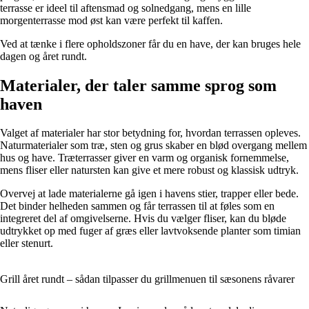
terrasse er ideel til aftensmad og solnedgang, mens en lille
morgenterrasse mod øst kan være perfekt til kaffen.
Ved at tænke i flere opholdszoner får du en have, der kan bruges hele
dagen og året rundt.
Materialer, der taler samme sprog som
haven
Valget af materialer har stor betydning for, hvordan terrassen opleves.
Naturmaterialer som træ, sten og grus skaber en blød overgang mellem
hus og have. Træterrasser giver en varm og organisk fornemmelse,
mens fliser eller natursten kan give et mere robust og klassisk udtryk.
Overvej at lade materialerne gå igen i havens stier, trapper eller bede.
Det binder helheden sammen og får terrassen til at føles som en
integreret del af omgivelserne. Hvis du vælger fliser, kan du bløde
udtrykket op med fuger af græs eller lavtvoksende planter som timian
eller stenurt.
Grill året rundt – sådan tilpasser du grillmenuen til sæsonens råvarer