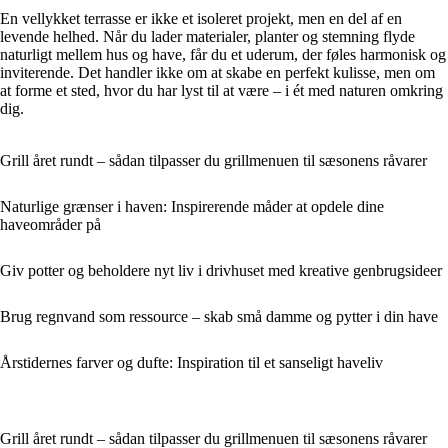
En vellykket terrasse er ikke et isoleret projekt, men en del af en
levende helhed. Når du lader materialer, planter og stemning flyde
naturligt mellem hus og have, får du et uderum, der føles harmonisk og
inviterende. Det handler ikke om at skabe en perfekt kulisse, men om
at forme et sted, hvor du har lyst til at være – i ét med naturen omkring
dig.
Grill året rundt – sådan tilpasser du grillmenuen til sæsonens råvarer
Naturlige grænser i haven: Inspirerende måder at opdele dine
haveområder på
Giv potter og beholdere nyt liv i drivhuset med kreative genbrugsideer
Brug regnvand som ressource – skab små damme og pytter i din have
Årstidernes farver og dufte: Inspiration til et sanseligt haveliv
Grill året rundt – sådan tilpasser du grillmenuen til sæsonens råvarer