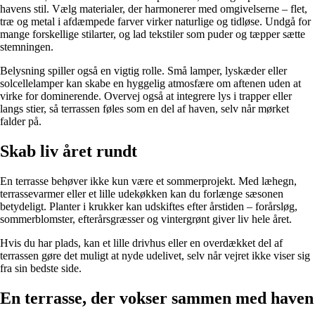
havens stil. Vælg materialer, der harmonerer med omgivelserne – flet,
træ og metal i afdæmpede farver virker naturlige og tidløse. Undgå for
mange forskellige stilarter, og lad tekstiler som puder og tæpper sætte
stemningen.
Belysning spiller også en vigtig rolle. Små lamper, lyskæder eller
solcellelamper kan skabe en hyggelig atmosfære om aftenen uden at
virke for dominerende. Overvej også at integrere lys i trapper eller
langs stier, så terrassen føles som en del af haven, selv når mørket
falder på.
Skab liv året rundt
En terrasse behøver ikke kun være et sommerprojekt. Med læhegn,
terrassevarmer eller et lille udekøkken kan du forlænge sæsonen
betydeligt. Planter i krukker kan udskiftes efter årstiden – forårsløg,
sommerblomster, efterårsgræsser og vintergrønt giver liv hele året.
Hvis du har plads, kan et lille drivhus eller en overdækket del af
terrassen gøre det muligt at nyde udelivet, selv når vejret ikke viser sig
fra sin bedste side.
En terrasse, der vokser sammen med haven