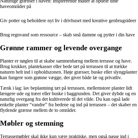
Naturlige grænser i haven: Inspirerende måder at opdele dine
haveområder på
Giv potter og beholdere nyt liv i drivhuset med kreative genbrugsideer
Brug regnvand som ressource – skab små damme og pytter i din have
Grønne rammer og levende overgange
Planter er nøglen til at skabe sammenhæng mellem terrasse og have.
Brug krukker, plantekasser eller bede tæt på terrassen til at trække
naturen helt ind i opholdszonen. Høje græsser, buske eller slyngplanter
kan fungere som grønne vægge, der giver både læ og privatliv.
Tænk i lag: lav beplantning tæt på terrassen, mellemstore planter lidt
længere ude og træer eller buske i baggrunden. Det giver dybde og en
naturlig overgang fra det kultiverede til det vilde. Du kan også lade
enkelte planter “vandre” fra bedene og ind på terrassen – det skaber en
flydende grænse mellem de to områder.
Møbler og stemning
Terrassemøbler skal ikke kun være praktiske, men også passe ind i